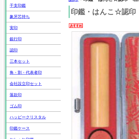
干支印鑑
印鑑・はんこ☆認印
象牙芯持ち
実印
銀行印
認印
三本セット
角・割・代表者印
会社設立印セット
落款印
ゴム印
ハッピークリスタル
印鑑ケース