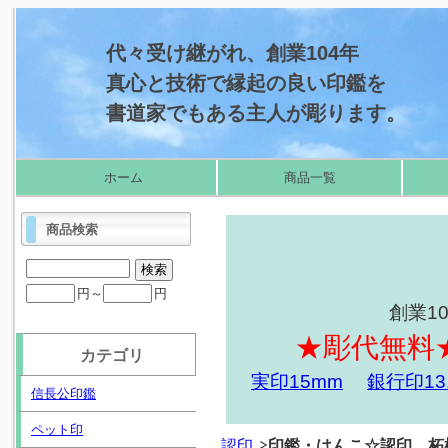
代々受け継がれ、創業104年
真心と技術で縁起の良い印鑑を
書道家でもある主人が彫ります。
ホーム
商品一覧
商品検索
円～
円
創業1
★彫代無料
カテゴリ
実印15mm
銀行印13
信長公印鑑
ペット印
認印
印鑑・はんこ☆認印 柘