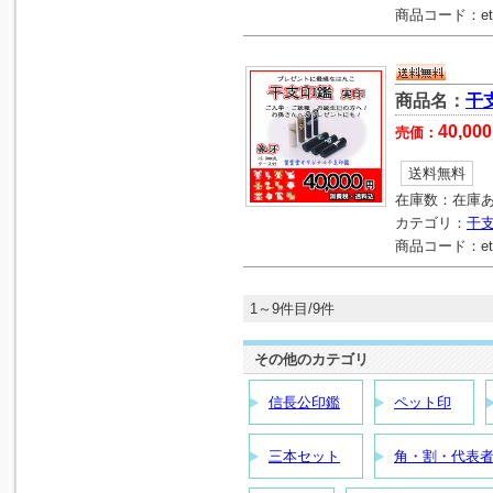
商品コード：
et
商品名：
干
40,000
売価：
送料無料
在庫数：
在庫
カテゴリ：
干
商品コード：
e
1～9件目/9件
その他のカテゴリ
信長公印鑑
ペット印
三本セット
角・割・代表