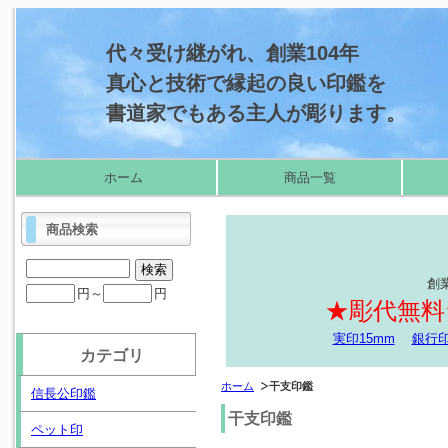
代々受け継がれ、創業104年
真心と技術で縁起の良い印鑑を
書道家でもある主人が彫ります。
ホーム
商品一覧
商品検索
創
円～
円
★彫代無料
実印15mm
銀行印
カテゴリ
ホーム
干支印鑑
信長公印鑑
干支印鑑
ペット印