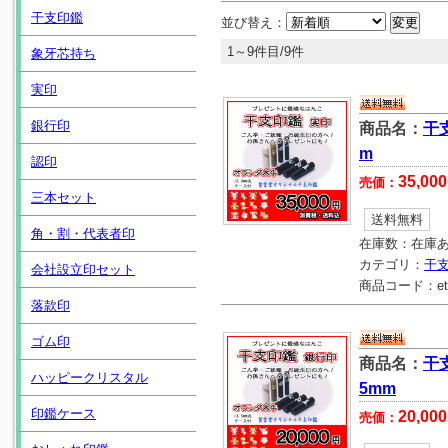
干支印鑑
並び替え：
1～9件目/9件
象牙芯持ち
実印
銀行印
商品名：
干
m
認印
35,000
売価：
三本セット
送料無料
角・割・代表者印
在庫数：
在庫
カテゴリ：
干
会社設立印セット
商品コード：
et
落款印
ゴム印
商品名：
干
ハッピークリスタル
5mm
印鑑ケース
20,000
売価：