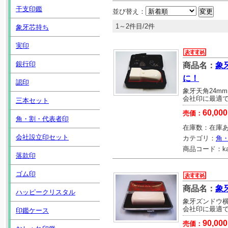
干支印鑑
並び替え：
1～2件目/2件
象牙芯持ち
実印
銀行印
商品名：
象
に！
認印
象牙天角24m
会社印に最適
三本セット
60,000
売価：
角・割・代表者印
在庫数：
在庫
会社設立印セット
カテゴリ：
角
商品コード：
k
落款印
ゴム印
商品名：
象
ハッピークリスタル
象牙ズンドウ横目
会社印に最適
印鑑ケース
90,000
売価：