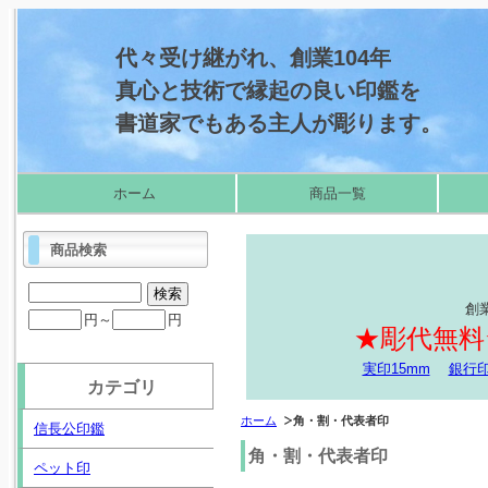
代々受け継がれ、創業104年
真心と技術で縁起の良い印鑑を
書道家でもある主人が彫ります。
ホーム
商品一覧
商品検索
創
円～
円
★彫代無料
実印15mm
銀行印
カテゴリ
ホーム
角・割・代表者印
信長公印鑑
角・割・代表者印
ペット印