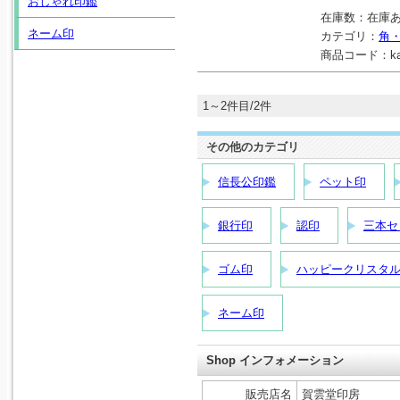
おしゃれ印鑑
在庫数：
在庫
ネーム印
カテゴリ：
角
商品コード：
k
1～2件目/2件
その他のカテゴリ
信長公印鑑
ペット印
銀行印
認印
三本セ
ゴム印
ハッピークリスタ
ネーム印
Shop インフォメーション
販売店名
賀雲堂印房